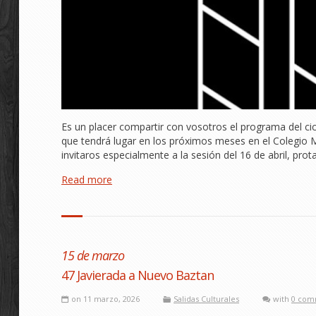
Es un placer compartir con vosotros el programa del c
que tendrá lugar en los próximos meses en el Colegio 
invitaros especialmente a la sesión del 16 de abril, pr
Read more
15 de marzo
47 Javierada a Nuevo Baztan
on 11 marzo, 2026
Salidas Culturales
with
0 com