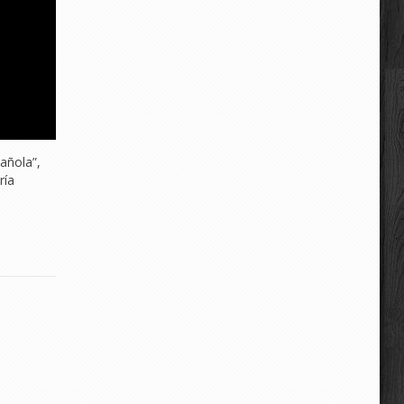
añola”,
ría