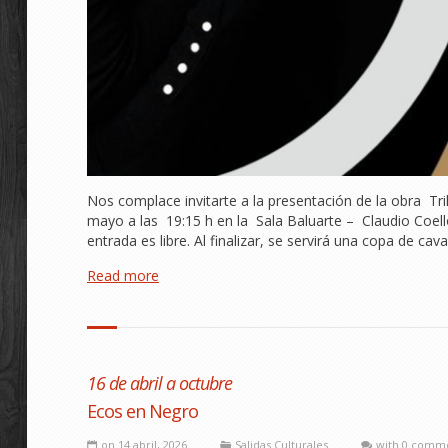
Nos complace invitarte a la presentación de la obra Tr
mayo a las 19:15 h en la Sala Baluarte – Claudio Coello
entrada es libre. Al finalizar, se servirá una copa de ca
Read more
16 de abril a octubre
Ecos en Negro
on 14 abril, 2026
Salidas Culturales
with
0 comm