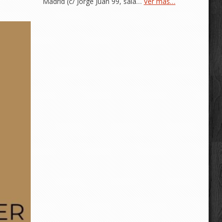
Madrid (c/ Jorge Juan 99, sala…
Ver más…